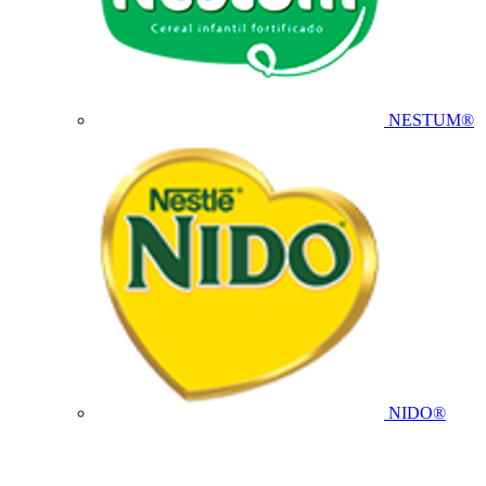
NESTUM®
NIDO®