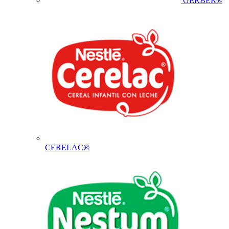
GERBER®
CERELAC®