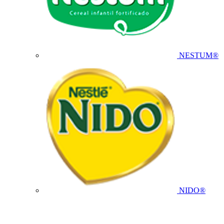
NESTUM®
NIDO®