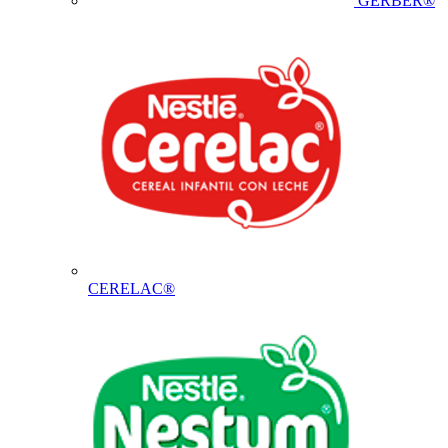
GERBER®
CERELAC®