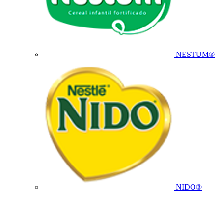
NESTUM®
NIDO®