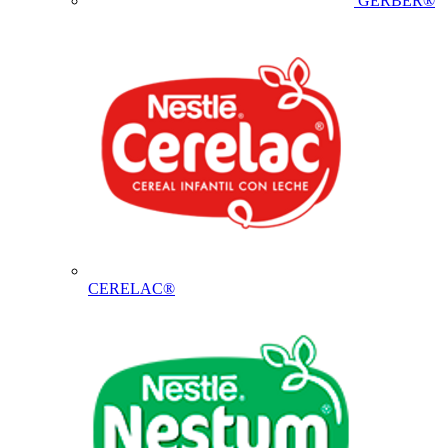
GERBER®
CERELAC®