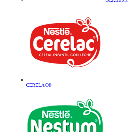
GERBER®
CERELAC®