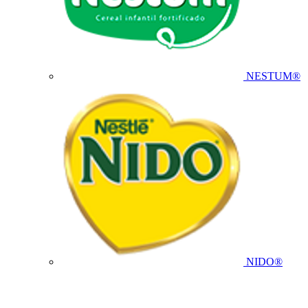
NESTUM®
NIDO®