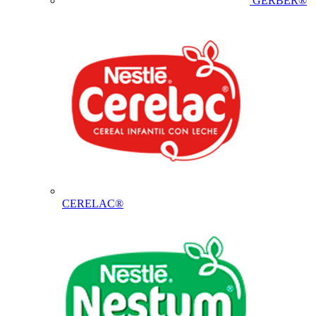
GERBER®
CERELAC®