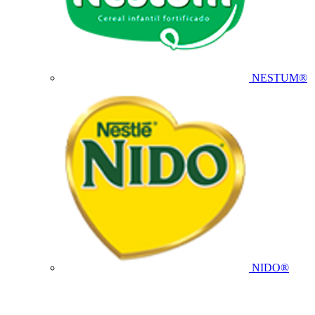
NESTUM®
NIDO®