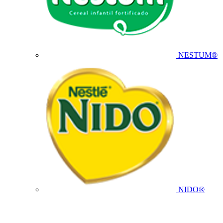
NESTUM®
NIDO®