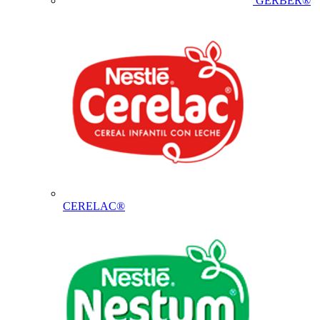
GERBER®
CERELAC®