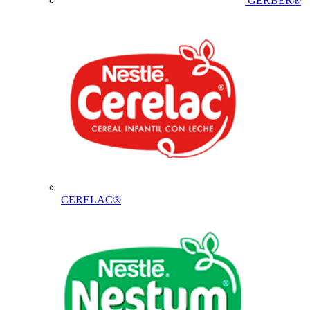
GERBER®
CERELAC®