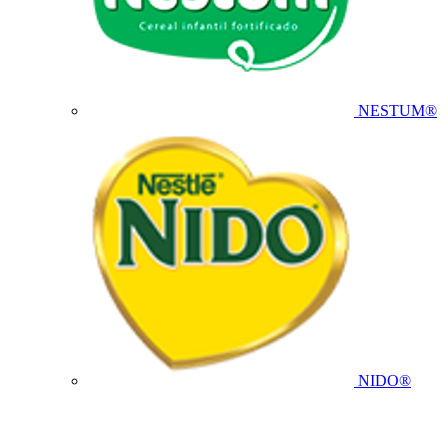
NESTUM®
NIDO®