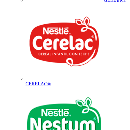
GERBER®
CERELAC®