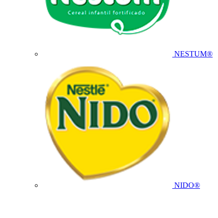
NESTUM®
NIDO®