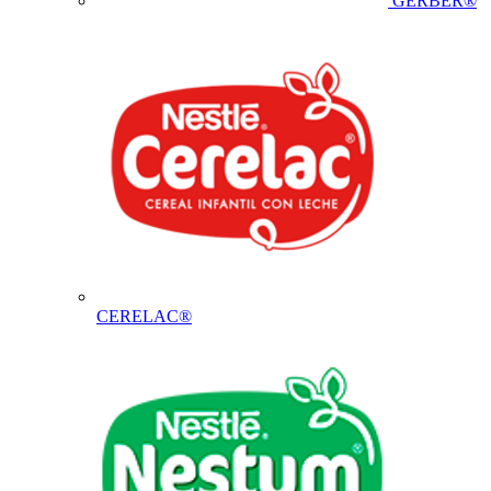
GERBER®
CERELAC®