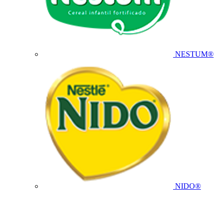
NESTUM®
NIDO®