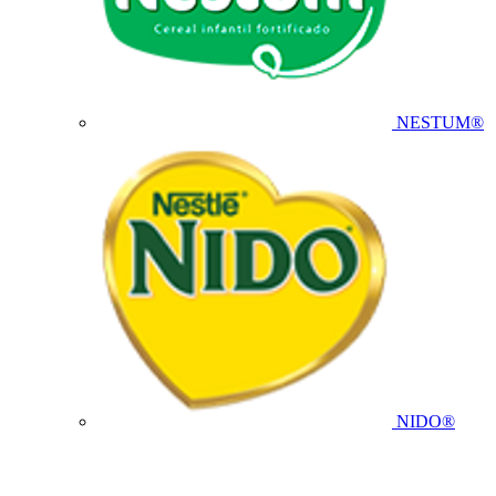
NESTUM®
NIDO®