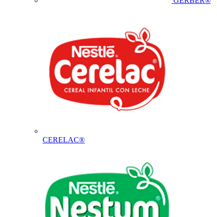
GERBER®
CERELAC®