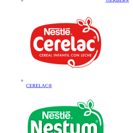
GERBER®
CERELAC®