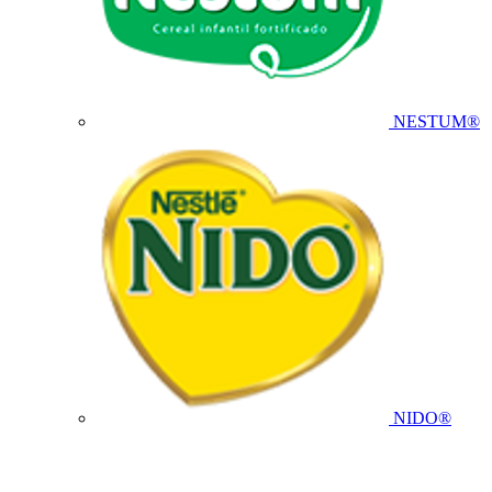
NESTUM®
NIDO®