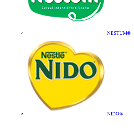
NESTUM®
NIDO®