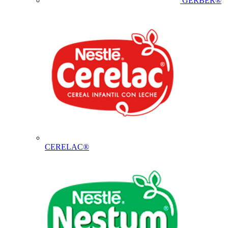
GERBER®
CERELAC®