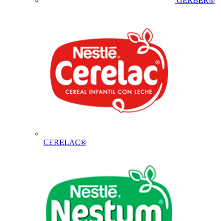
GERBER®
CERELAC®