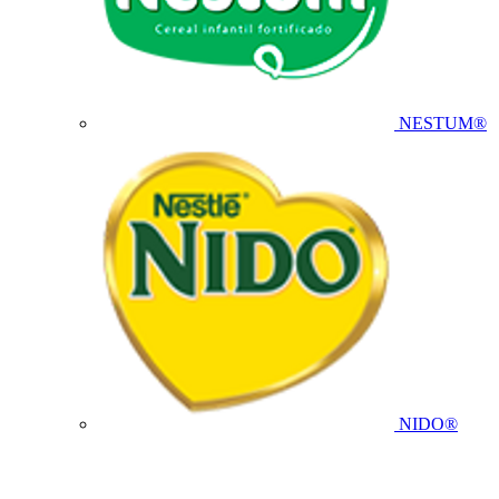
NESTUM®
NIDO®