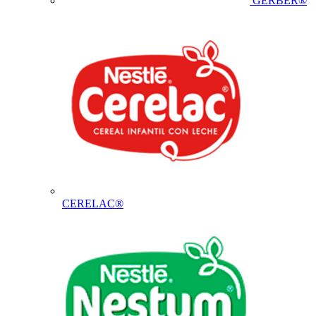
GERBER®
CERELAC®