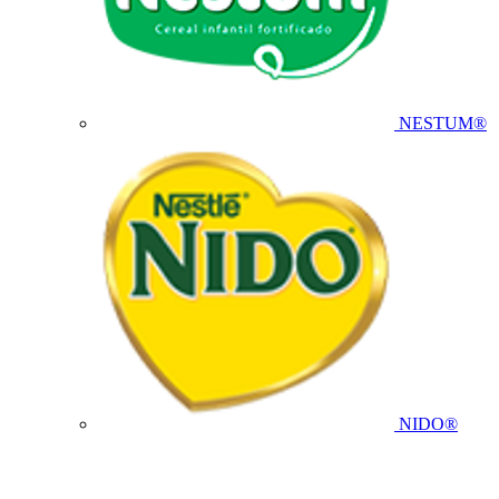
NESTUM®
NIDO®