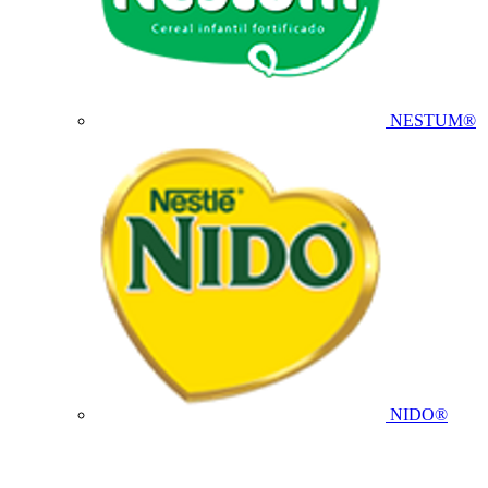
NESTUM®
NIDO®