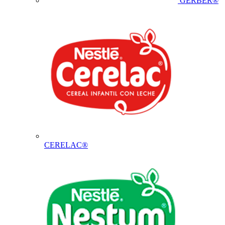
GERBER®
CERELAC®