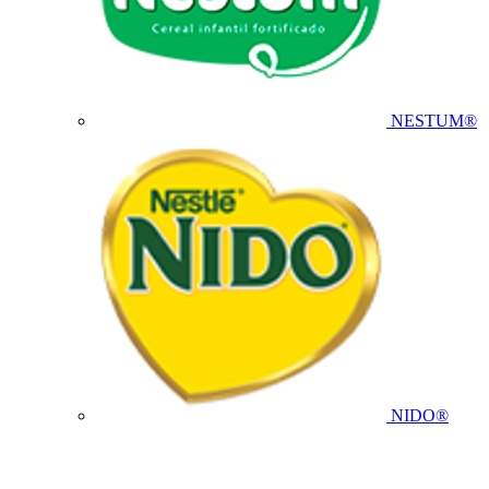
NESTUM®
NIDO®