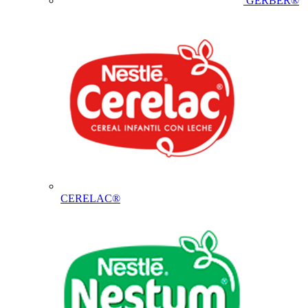
GERBER®
CERELAC®