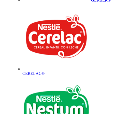
GERBER®
CERELAC®