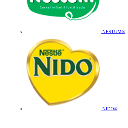
NESTUM®
NIDO®