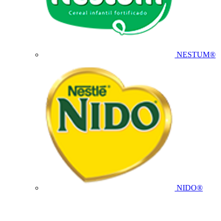
NESTUM®
NIDO®