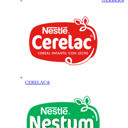
GERBER®
CERELAC®