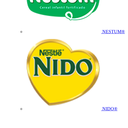
NESTUM®
NIDO®