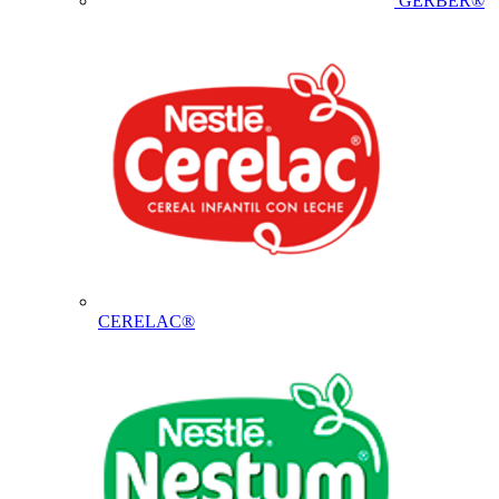
GERBER®
CERELAC®