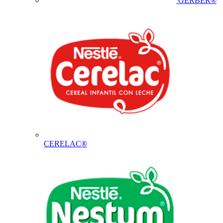
GERBER®
CERELAC®