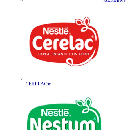
GERBER®
CERELAC®