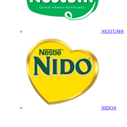
NESTUM®
NIDO®