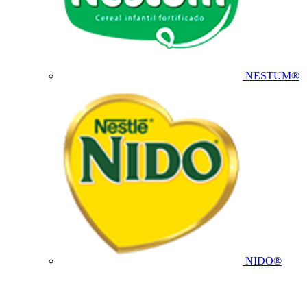
NESTUM®
NIDO®