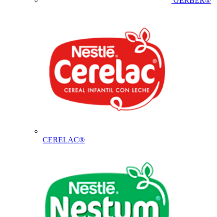
GERBER®
CERELAC®