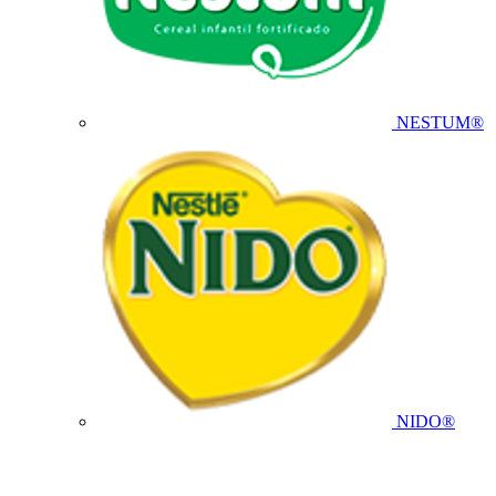
NESTUM®
NIDO®