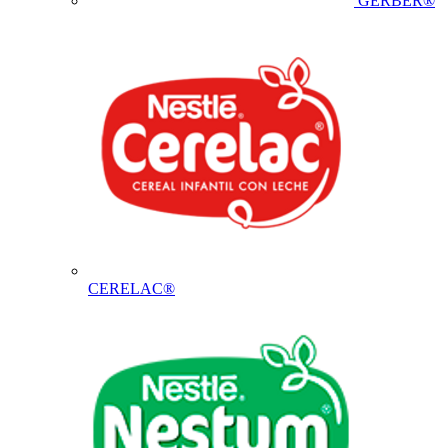
GERBER®
CERELAC®