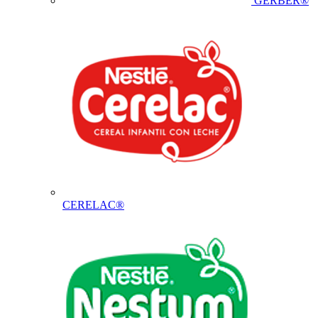
GERBER®
CERELAC®