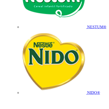
NESTUM®
NIDO®