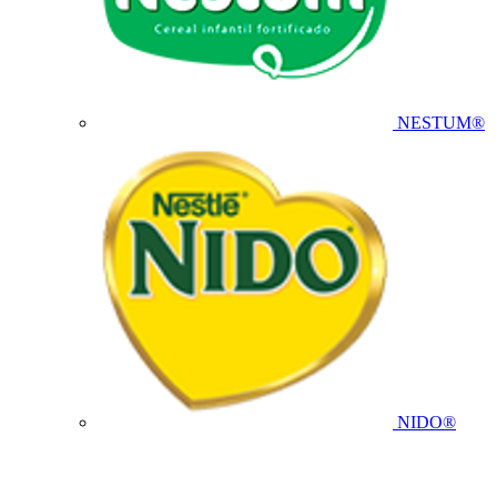
NESTUM®
NIDO®