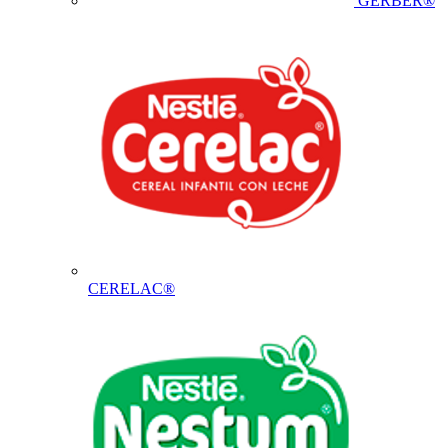
GERBER®
CERELAC®