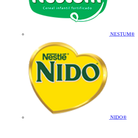
NESTUM®
NIDO®