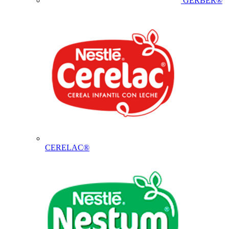
GERBER®
CERELAC®