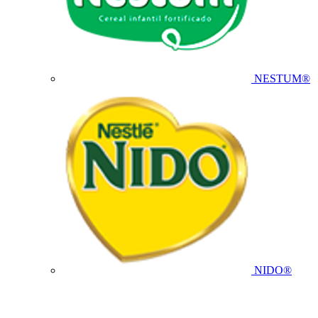
NESTUM®
NIDO®