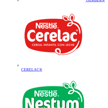
GERBER®
CERELAC®