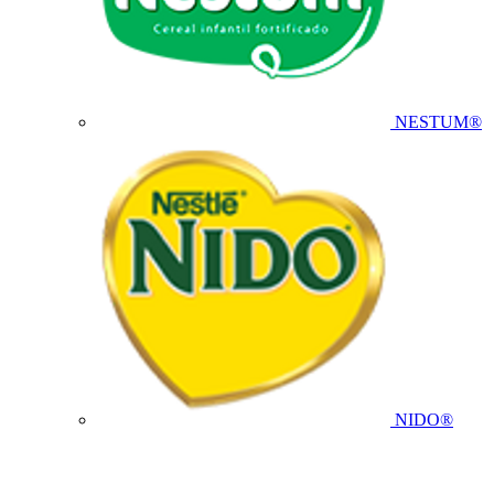
NESTUM®
NIDO®