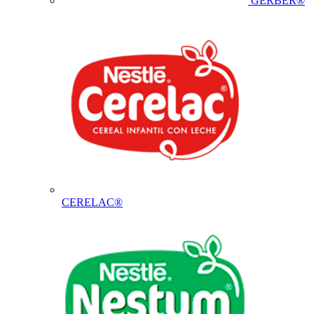
GERBER®
CERELAC®