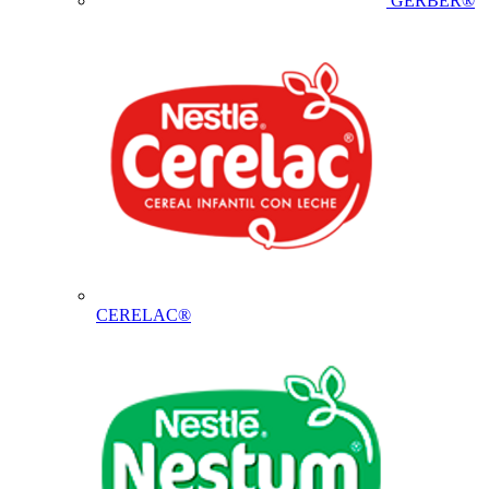
GERBER®
CERELAC®