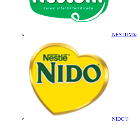
NESTUM®
NIDO®