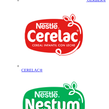
GERBER®
CERELAC®