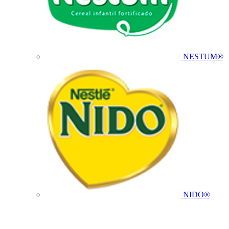
NESTUM®
NIDO®