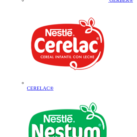
GERBER®
CERELAC®