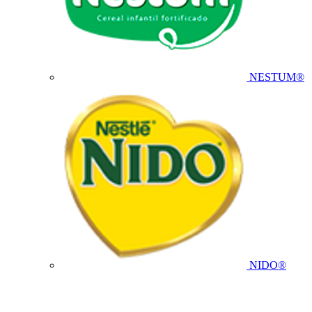
NESTUM®
NIDO®