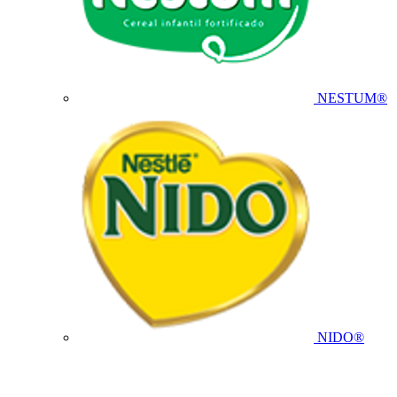
NESTUM®
NIDO®