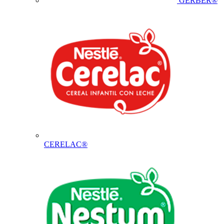
GERBER®
CERELAC®