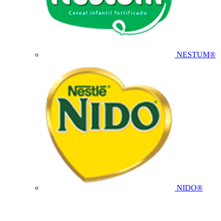
NESTUM®
NIDO®