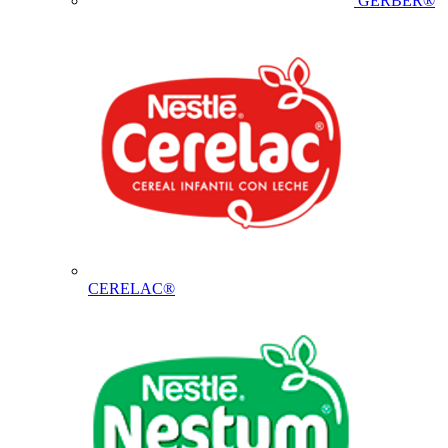
GERBER®
CERELAC®