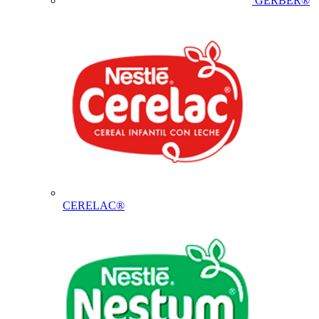
GERBER®
CERELAC®