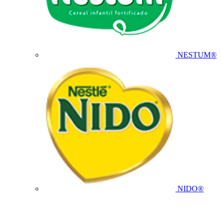
NESTUM®
NIDO®