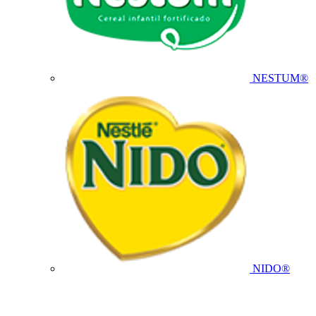
NESTUM®
NIDO®