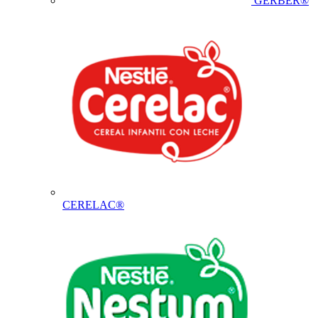
GERBER®
CERELAC®