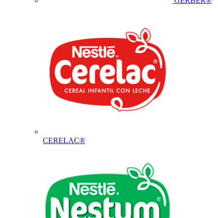
GERBER®
CERELAC®