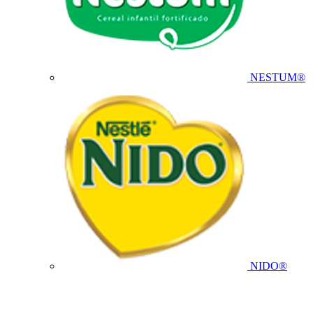
NESTUM®
NIDO®