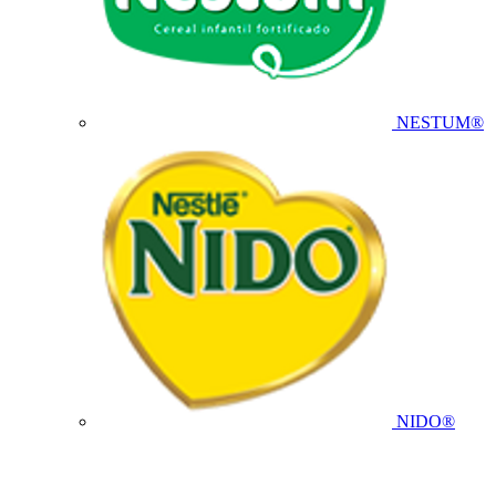
NESTUM®
NIDO®